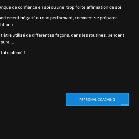
manque de confiance en soi ou une trop forte affirmation de soi
portement négatif ou non performant, comment se préparer
ition ?
ut être utilisé de différentes façons, dans les routines, pendant
ssure….
tal diplômé !
PERSONAL COACHING