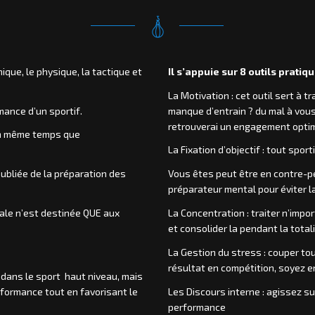
nique, le physique, la tactique et
Il s’appuie sur 8 outils pratiqu
La Motivation : cet outil sert à 
ance d’un sportif.
manque d’entrain ? du mal à vous
retrouverai un engagement optim
en même temps que
La Fixation d’objectif : tout spor
ubliée de la préparation des
Vous êtes peut être en contre-p
préparateur mental pour éviter l
tale n’est destinée QUE aux
La Concentration : traiter n’imp
et consolider la pendant la totali
La Gestion du stress : couper tou
résultat en compétition, soyez 
dans le sport haut niveau, mais
rformance tout en favorisant le
Les Discours interne : agissez s
performance