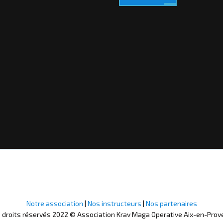
Notre association
|
Nos instructeurs
|
Nos partenaires
 droits réservés 2022 © Association Krav Maga Operative Aix-en-Prov