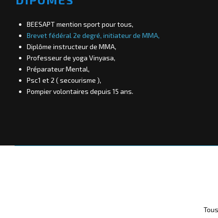
BEESAPT mention sport pour tous,
Brevet fédéral 2e degré, initiateur de MMA,
Diplôme instructeur de MMA,
Professeur de yoga Vinyasa,
Préparateur Mental,
Psc1 et 2 ( secourisme ),
Pompier volontaires depuis 15 ans.
Didier
N
i
c
o
l
a
s
V
e
Tous
r