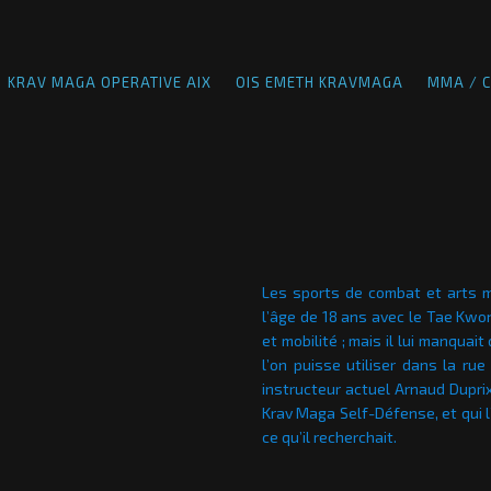
KRAV MAGA OPERATIVE AIX
OIS EMETH KRAVMAGA
MMA / C
Les sports de combat et arts m
l’âge de 18 ans avec le Tae Kwon
et mobilité ; mais il lui manqua
l’on puisse utiliser dans la rue
instructeur actuel Arnaud Dupri
Krav Maga Self-Défense, et qui l’
ce qu’il recherchait.